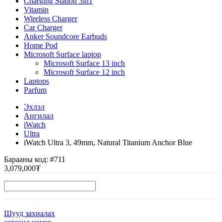
Charging Station 3in1
Vitamin
Wireless Charger
Car Charger
Anker Soundcore Earbuds
Home Pod
Microsoft Surface laptop
Microsoft Surface 13 inch
Microsoft Surface 12 inch
Laptops
Parfum
Эхлэл
Ангилал
iWatch
Ultra
iWatch Ultra 3, 49mm, Natural Titanium Anchor Blue
Барааны код:
#711
3,079,000₮
Шууд захиалах