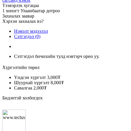
сагсанд нэмэх
Тээвэрлэх хугацаа
1 хоногт Улаанбаатар дотроо
Захиалах заавар
Хэрхэн захиалах вэ?
Нэмэлт мэдээлэл
Сэтгэгдэл (0)
Сэтгэгдэл бичихийн тулд нэвтэрч орно уу.
Хүргэлтийн төрөл
Үндсэн хүргэлт
3,000₮
Шуурхай хүргэлт
8,000₮
Савалгаа
2,000₮
Бидэнтэй холбогдох