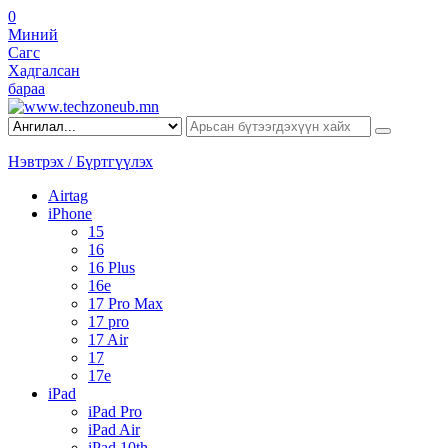
0
Миний
Сагс
Хадгалсан
бараа
Нэвтрэх / Бүртгүүлэх
Airtag
iPhone
15
16
16 Plus
16e
17 Pro Max
17 pro
17 Air
17
17e
iPad
iPad Pro
iPad Air
iPad 10th