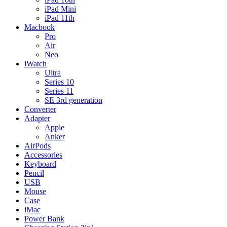
iPad Mini
iPad 11th
Macbook
Pro
Air
Neo
iWatch
Ultra
Series 10
Series 11
SE 3rd generation
Converter
Adapter
Apple
Anker
AirPods
Accessories
Keyboard
Pencil
USB
Mouse
Case
iMac
Power Bank