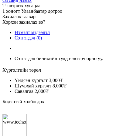
сагсанд нэмэх
Тээвэрлэх хугацаа
1 хоногт Улаанбаатар дотроо
Захиалах заавар
Хэрхэн захиалах вэ?
Нэмэлт мэдээлэл
Сэтгэгдэл (0)
Сэтгэгдэл бичихийн тулд нэвтэрч орно уу.
Хүргэлтийн төрөл
Үндсэн хүргэлт
3,000₮
Шуурхай хүргэлт
8,000₮
Савалгаа
2,000₮
Бидэнтэй холбогдох