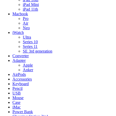
iPad Mini
iPad 11th
Macbook
Pro
Air
Neo
iWatch
Ultra
Series 10
Series 11
SE 3rd generation
Converter
Adapter
Apple
Anker
AirPods
Accessories
Keyboard
Pencil
USB
Mouse
Case
iMac
Power Bank