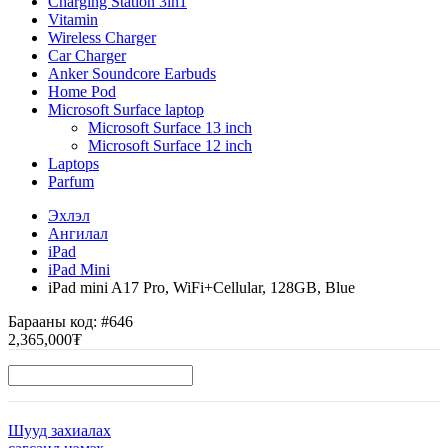
Charging Station 3in1
Vitamin
Wireless Charger
Car Charger
Anker Soundcore Earbuds
Home Pod
Microsoft Surface laptop
Microsoft Surface 13 inch
Microsoft Surface 12 inch
Laptops
Parfum
Эхлэл
Ангилал
iPad
iPad Mini
iPad mini A17 Pro, WiFi+Cellular, 128GB, Blue
Барааны код:
#646
2,365,000₮
Шууд захиалах