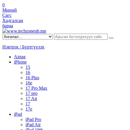
0
Миний
Сагс
Хадгалсан
бараа
Нэвтрэх / Бүртгүүлэх
Airtag
iPhone
15
16
16 Plus
16e
17 Pro Max
17 pro
17 Air
17
17e
iPad
iPad Pro
iPad Air
iPad 10th