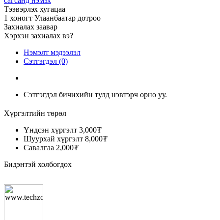
сагсанд нэмэх
Тээвэрлэх хугацаа
1 хоногт Улаанбаатар дотроо
Захиалах заавар
Хэрхэн захиалах вэ?
Нэмэлт мэдээлэл
Сэтгэгдэл (0)
Сэтгэгдэл бичихийн тулд нэвтэрч орно уу.
Хүргэлтийн төрөл
Үндсэн хүргэлт
3,000₮
Шуурхай хүргэлт
8,000₮
Савалгаа
2,000₮
Бидэнтэй холбогдох