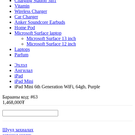
Charging Station 3in1
Vitamin
Wireless Charger
Car Charger
Anker Soundcore Earbuds
Home Pod
Microsoft Surface laptop
Microsoft Surface 13 inch
Microsoft Surface 12 inch
Laptops
Parfum
Эхлэл
Ангилал
iPad
iPad Mini
iPad Mini 6th Generation WiFi, 64gb, Purple
Барааны код:
#63
1,468,000₮
Шууд захиалах