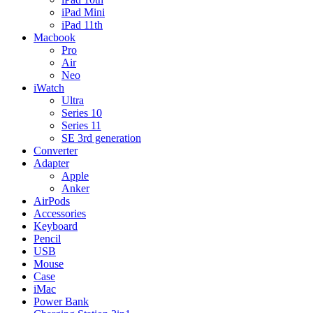
iPad Mini
iPad 11th
Macbook
Pro
Air
Neo
iWatch
Ultra
Series 10
Series 11
SE 3rd generation
Converter
Adapter
Apple
Anker
AirPods
Accessories
Keyboard
Pencil
USB
Mouse
Case
iMac
Power Bank