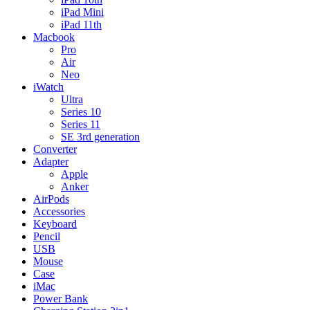
iPad Mini
iPad 11th
Macbook
Pro
Air
Neo
iWatch
Ultra
Series 10
Series 11
SE 3rd generation
Converter
Adapter
Apple
Anker
AirPods
Accessories
Keyboard
Pencil
USB
Mouse
Case
iMac
Power Bank