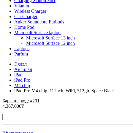
Charging Station 3in1
Vitamin
Wireless Charger
Car Charger
Anker Soundcore Earbuds
Home Pod
Microsoft Surface laptop
Microsoft Surface 13 inch
Microsoft Surface 12 inch
Laptops
Parfum
Эхлэл
Ангилал
iPad
iPad Pro
M4 chip
iPad Pro M4 chip, 11 inch, WiFi, 512gb, Space Black
Барааны код:
#291
4,367,000₮