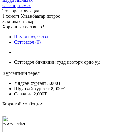
Шууд захиалах
сагсанд нэмэх
Тээвэрлэх хугацаа
1 хоногт Улаанбаатар дотроо
Захиалах заавар
Хэрхэн захиалах вэ?
Нэмэлт мэдээлэл
Сэтгэгдэл (0)
Сэтгэгдэл бичихийн тулд нэвтэрч орно уу.
Хүргэлтийн төрөл
Үндсэн хүргэлт
3,000₮
Шуурхай хүргэлт
8,000₮
Савалгаа
2,000₮
Бидэнтэй холбогдох