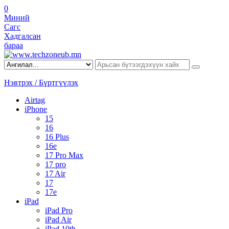
0
Миний
Сагс
Хадгалсан
бараа
Нэвтрэх / Бүртгүүлэх
Airtag
iPhone
15
16
16 Plus
16e
17 Pro Max
17 pro
17 Air
17
17e
iPad
iPad Pro
iPad Air
iPad 10th