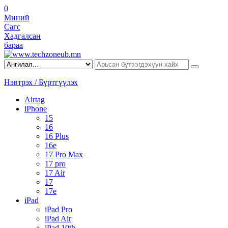
0
Миний
Сагс
Хадгалсан
бараа
Нэвтрэх / Бүртгүүлэх
Airtag
iPhone
15
16
16 Plus
16e
17 Pro Max
17 pro
17 Air
17
17e
iPad
iPad Pro
iPad Air
iPad 10th