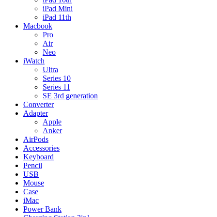
iPad Mini
iPad 11th
Macbook
Pro
Air
Neo
iWatch
Ultra
Series 10
Series 11
SE 3rd generation
Converter
Adapter
Apple
Anker
AirPods
Accessories
Keyboard
Pencil
USB
Mouse
Case
iMac
Power Bank