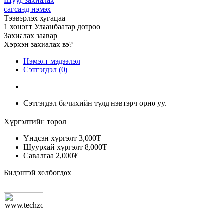
Шууд захиалах
сагсанд нэмэх
Тээвэрлэх хугацаа
1 хоногт Улаанбаатар дотроо
Захиалах заавар
Хэрхэн захиалах вэ?
Нэмэлт мэдээлэл
Сэтгэгдэл (0)
Сэтгэгдэл бичихийн тулд нэвтэрч орно уу.
Хүргэлтийн төрөл
Үндсэн хүргэлт
3,000₮
Шуурхай хүргэлт
8,000₮
Савалгаа
2,000₮
Бидэнтэй холбогдох