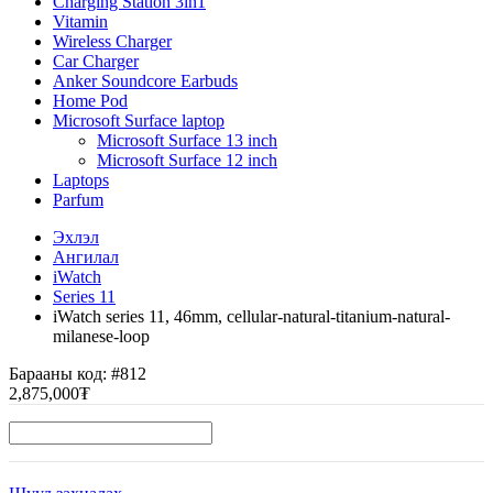
Charging Station 3in1
Vitamin
Wireless Charger
Car Charger
Anker Soundcore Earbuds
Home Pod
Microsoft Surface laptop
Microsoft Surface 13 inch
Microsoft Surface 12 inch
Laptops
Parfum
Эхлэл
Ангилал
iWatch
Series 11
iWatch series 11, 46mm, cellular-natural-titanium-natural-
milanese-loop
Барааны код:
#812
2,875,000₮