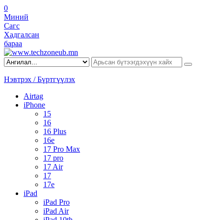
0
Миний
Сагс
Хадгалсан
бараа
Нэвтрэх / Бүртгүүлэх
Airtag
iPhone
15
16
16 Plus
16e
17 Pro Max
17 pro
17 Air
17
17e
iPad
iPad Pro
iPad Air
iPad 10th