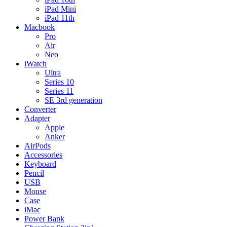
iPad Mini
iPad 11th
Macbook
Pro
Air
Neo
iWatch
Ultra
Series 10
Series 11
SE 3rd generation
Converter
Adapter
Apple
Anker
AirPods
Accessories
Keyboard
Pencil
USB
Mouse
Case
iMac
Power Bank