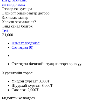
Шууд захиалах
сагсанд нэмэх
Тээвэрлэх хугацаа
1 хоногт Улаанбаатар дотроо
Захиалах заавар
Хэрхэн захиалах вэ?
Танд санал болгох
Test
₮1,000
Нэмэлт мэдээлэл
Сэтгэгдэл (0)
Сэтгэгдэл бичихийн тулд нэвтэрч орно уу.
Хүргэлтийн төрөл
Үндсэн хүргэлт
3,000₮
Шуурхай хүргэлт
8,000₮
Савалгаа
2,000₮
Бидэнтэй холбогдох