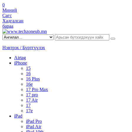
0
Миний
Сагс
Хадгалсан
бараа
Нэвтрэх / Бүртгүүлэх
Airtag
iPhone
15
16
16 Plus
16e
17 Pro Max
17 pro
17 Air
17
17e
iPad
iPad Pro
iPad Air
iPad 10th