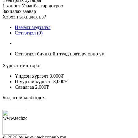
Тээвэрлэх хугацаа
1 хоногт Улаанбаатар дотроо
Захиалах заавар
Хэрхэн захиалах вэ?
Нэмэлт мэдээлэл
Сэтгэгдэл (0)
Сэтгэгдэл бичихийн тулд нэвтэрч орно уу.
Хүргэлтийн төрөл
Үндсэн хүргэлт
3,000₮
Шуурхай хүргэлт
8,000₮
Савалгаа
2,000₮
Бидэнтэй холбогдох
© 2026 by www.techzoneub.mn