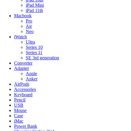
iPad Mini
iPad 11th
Macbook
Pro
Air
Neo
iWatch
Ultra
Series 10
Series 11
SE 3rd generation
Converter
Adapter
Apple
Anker
AirPods
Accessories
Keyboard
Pencil
USB
Mouse
Case
iMac
Power Bank