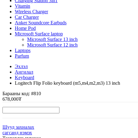
Charging Station 3in1
Vitamin
Wireless Charger
Car Charger
Anker Soundcore Earbuds
Home Pod
Microsoft Surface laptop
Microsoft Surface 13 inch
Microsoft Surface 12 inch
Laptops
Parfum
Эхлэл
Ангилал
Keyboard
Logitech Flip Folio keyboard (m5,m4,m2,m3) 13 inch
Барааны код:
#810
678,000₮
Шууд захиалах
сагсанд нэмэх