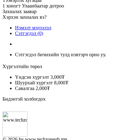
Тээвэрлэх хугацаа
1 хоногт Улаанбаатар дотроо
Захиалах заавар
Хэрхэн захиалах вэ?
Нэмэлт мэдээлэл
Сэтгэгдэл (0)
Сэтгэгдэл бичихийн тулд нэвтэрч орно уу.
Хүргэлтийн төрөл
Үндсэн хүргэлт
3,000₮
Шуурхай хүргэлт
8,000₮
Савалгаа
2,000₮
Бидэнтэй холбогдох
© 2026 by www.techzoneub.mn