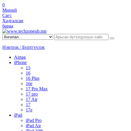
0
Миний
Сагс
Хадгалсан
бараа
Нэвтрэх / Бүртгүүлэх
Airtag
iPhone
15
16
16 Plus
16e
17 Pro Max
17 pro
17 Air
17
17e
iPad
iPad Pro
iPad Air
iPad 10th