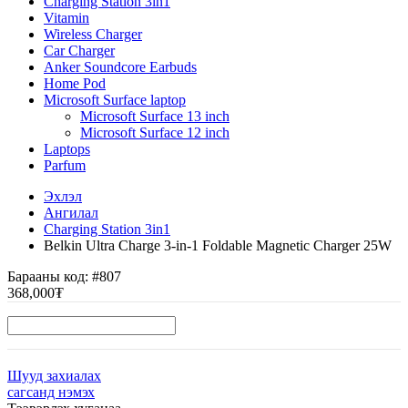
Charging Station 3in1
Vitamin
Wireless Charger
Car Charger
Anker Soundcore Earbuds
Home Pod
Microsoft Surface laptop
Microsoft Surface 13 inch
Microsoft Surface 12 inch
Laptops
Parfum
Эхлэл
Ангилал
Charging Station 3in1
Belkin Ultra Charge 3-in-1 Foldable Magnetic Charger 25W
Барааны код:
#807
368,000₮
Шууд захиалах
сагсанд нэмэх