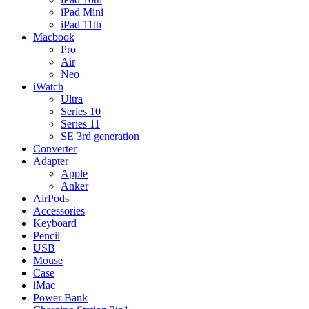
iPad Mini
iPad 11th
Macbook
Pro
Air
Neo
iWatch
Ultra
Series 10
Series 11
SE 3rd generation
Converter
Adapter
Apple
Anker
AirPods
Accessories
Keyboard
Pencil
USB
Mouse
Case
iMac
Power Bank