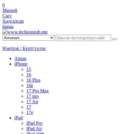
0
Миний
Сагс
Хадгалсан
бараа
Нэвтрэх / Бүртгүүлэх
Airtag
iPhone
15
16
16 Plus
16e
17 Pro Max
17 pro
17 Air
17
17e
iPad
iPad Pro
iPad Air
iPad 10th