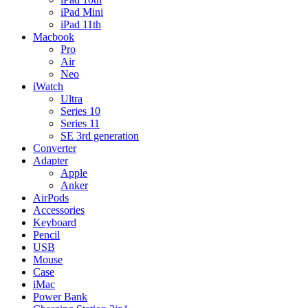
iPad Mini
iPad 11th
Macbook
Pro
Air
Neo
iWatch
Ultra
Series 10
Series 11
SE 3rd generation
Converter
Adapter
Apple
Anker
AirPods
Accessories
Keyboard
Pencil
USB
Mouse
Case
iMac
Power Bank