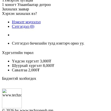
Тээвэрлэх хугацаа
1 хоногт Улаанбаатар дотроо
Захиалах заавар
Хэрхэн захиалах вэ?
Нэмэлт мэдээлэл
Сэтгэгдэл (0)
Сэтгэгдэл бичихийн тулд нэвтэрч орно уу.
Хүргэлтийн төрөл
Үндсэн хүргэлт
3,000₮
Шуурхай хүргэлт
8,000₮
Савалгаа
2,000₮
Бидэнтэй холбогдох
© 2026 by www.techzoneub.mn