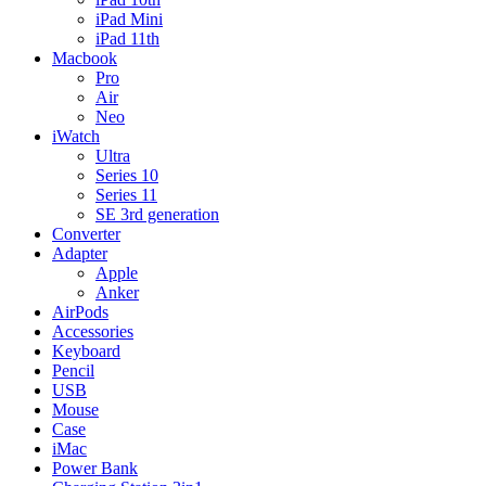
iPad Mini
iPad 11th
Macbook
Pro
Air
Neo
iWatch
Ultra
Series 10
Series 11
SE 3rd generation
Converter
Adapter
Apple
Anker
AirPods
Accessories
Keyboard
Pencil
USB
Mouse
Case
iMac
Power Bank