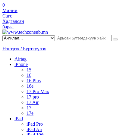
0
Миний
Сагс
Хадгалсан
бараа
Нэвтрэх / Бүртгүүлэх
Airtag
iPhone
15
16
16 Plus
16e
17 Pro Max
17 pro
17 Air
17
17e
iPad
iPad Pro
iPad Air
iPad 10th