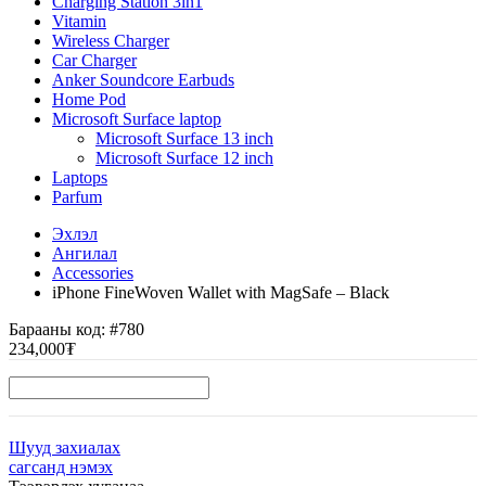
Charging Station 3in1
Vitamin
Wireless Charger
Car Charger
Anker Soundcore Earbuds
Home Pod
Microsoft Surface laptop
Microsoft Surface 13 inch
Microsoft Surface 12 inch
Laptops
Parfum
Эхлэл
Ангилал
Accessories
iPhone FineWoven Wallet with MagSafe – Black
Барааны код:
#780
234,000₮
Шууд захиалах
сагсанд нэмэх