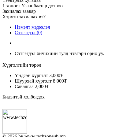
Тээвэрлэх хугацаа
1 хоногт Улаанбаатар дотроо
Захиалах заавар
Хэрхэн захиалах вэ?
Нэмэлт мэдээлэл
Сэтгэгдэл (0)
Сэтгэгдэл бичихийн тулд нэвтэрч орно уу.
Хүргэлтийн төрөл
Үндсэн хүргэлт
3,000₮
Шуурхай хүргэлт
8,000₮
Савалгаа
2,000₮
Бидэнтэй холбогдох
© 2026 by www.techzoneub.mn