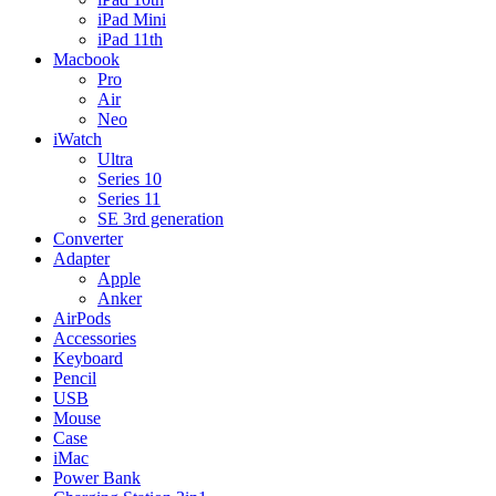
iPad Mini
iPad 11th
Macbook
Pro
Air
Neo
iWatch
Ultra
Series 10
Series 11
SE 3rd generation
Converter
Adapter
Apple
Anker
AirPods
Accessories
Keyboard
Pencil
USB
Mouse
Case
iMac
Power Bank