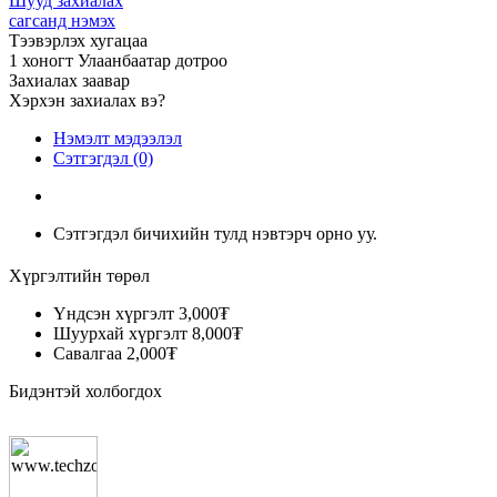
Шууд захиалах
сагсанд нэмэх
Тээвэрлэх хугацаа
1 хоногт Улаанбаатар дотроо
Захиалах заавар
Хэрхэн захиалах вэ?
Нэмэлт мэдээлэл
Сэтгэгдэл (0)
Сэтгэгдэл бичихийн тулд нэвтэрч орно уу.
Хүргэлтийн төрөл
Үндсэн хүргэлт
3,000₮
Шуурхай хүргэлт
8,000₮
Савалгаа
2,000₮
Бидэнтэй холбогдох