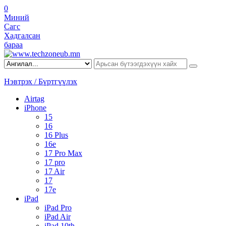
0
Миний
Сагс
Хадгалсан
бараа
Нэвтрэх / Бүртгүүлэх
Airtag
iPhone
15
16
16 Plus
16e
17 Pro Max
17 pro
17 Air
17
17e
iPad
iPad Pro
iPad Air
iPad 10th