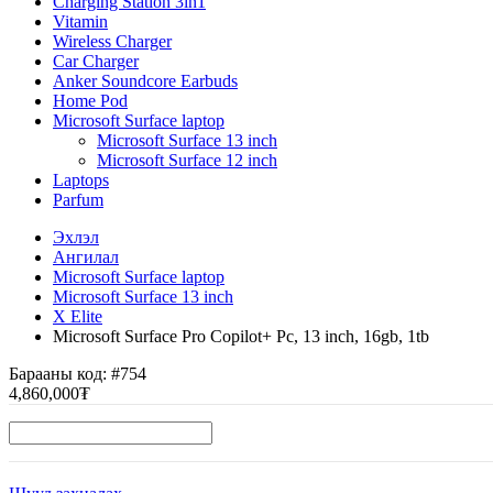
Charging Station 3in1
Vitamin
Wireless Charger
Car Charger
Anker Soundcore Earbuds
Home Pod
Microsoft Surface laptop
Microsoft Surface 13 inch
Microsoft Surface 12 inch
Laptops
Parfum
Эхлэл
Ангилал
Microsoft Surface laptop
Microsoft Surface 13 inch
X Elite
Microsoft Surface Pro Copilot+ Pc, 13 inch, 16gb, 1tb
Барааны код:
#754
4,860,000₮