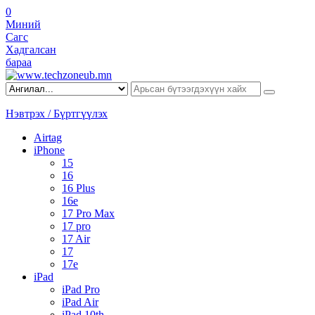
0
Миний
Сагс
Хадгалсан
бараа
Нэвтрэх / Бүртгүүлэх
Airtag
iPhone
15
16
16 Plus
16e
17 Pro Max
17 pro
17 Air
17
17e
iPad
iPad Pro
iPad Air
iPad 10th