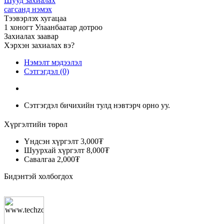
Шууд захиалах
сагсанд нэмэх
Тээвэрлэх хугацаа
1 хоногт Улаанбаатар дотроо
Захиалах заавар
Хэрхэн захиалах вэ?
Нэмэлт мэдээлэл
Сэтгэгдэл (0)
Сэтгэгдэл бичихийн тулд нэвтэрч орно уу.
Хүргэлтийн төрөл
Үндсэн хүргэлт
3,000₮
Шуурхай хүргэлт
8,000₮
Савалгаа
2,000₮
Бидэнтэй холбогдох