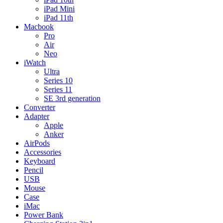
iPad Mini
iPad 11th
Macbook
Pro
Air
Neo
iWatch
Ultra
Series 10
Series 11
SE 3rd generation
Converter
Adapter
Apple
Anker
AirPods
Accessories
Keyboard
Pencil
USB
Mouse
Case
iMac
Power Bank