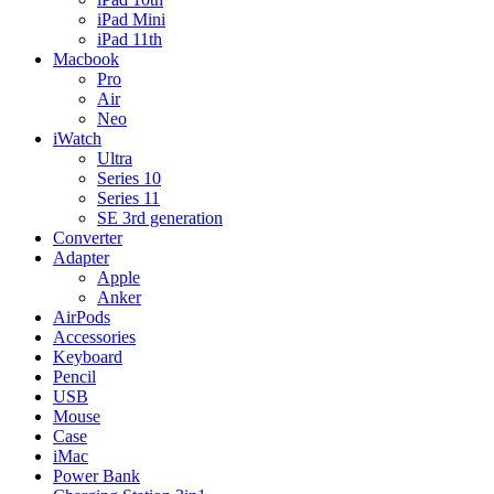
iPad Mini
iPad 11th
Macbook
Pro
Air
Neo
iWatch
Ultra
Series 10
Series 11
SE 3rd generation
Converter
Adapter
Apple
Anker
AirPods
Accessories
Keyboard
Pencil
USB
Mouse
Case
iMac
Power Bank