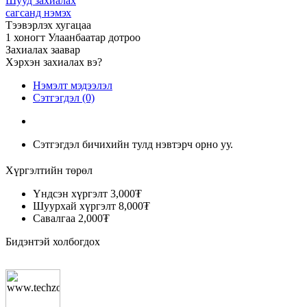
Шууд захиалах
сагсанд нэмэх
Тээвэрлэх хугацаа
1 хоногт Улаанбаатар дотроо
Захиалах заавар
Хэрхэн захиалах вэ?
Нэмэлт мэдээлэл
Сэтгэгдэл (0)
Сэтгэгдэл бичихийн тулд нэвтэрч орно уу.
Хүргэлтийн төрөл
Үндсэн хүргэлт
3,000₮
Шуурхай хүргэлт
8,000₮
Савалгаа
2,000₮
Бидэнтэй холбогдох