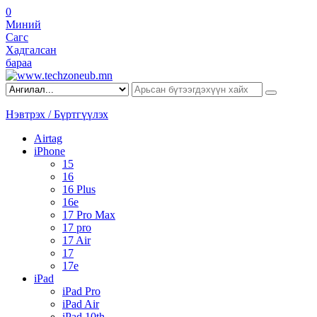
0
Миний
Сагс
Хадгалсан
бараа
Нэвтрэх / Бүртгүүлэх
Airtag
iPhone
15
16
16 Plus
16e
17 Pro Max
17 pro
17 Air
17
17e
iPad
iPad Pro
iPad Air
iPad 10th