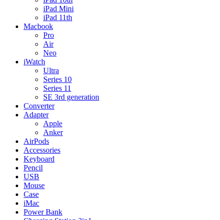
iPad Mini
iPad 11th
Macbook
Pro
Air
Neo
iWatch
Ultra
Series 10
Series 11
SE 3rd generation
Converter
Adapter
Apple
Anker
AirPods
Accessories
Keyboard
Pencil
USB
Mouse
Case
iMac
Power Bank