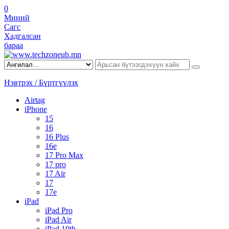
0
Миний
Сагс
Хадгалсан
бараа
Нэвтрэх / Бүртгүүлэх
Airtag
iPhone
15
16
16 Plus
16e
17 Pro Max
17 pro
17 Air
17
17e
iPad
iPad Pro
iPad Air
iPad 10th