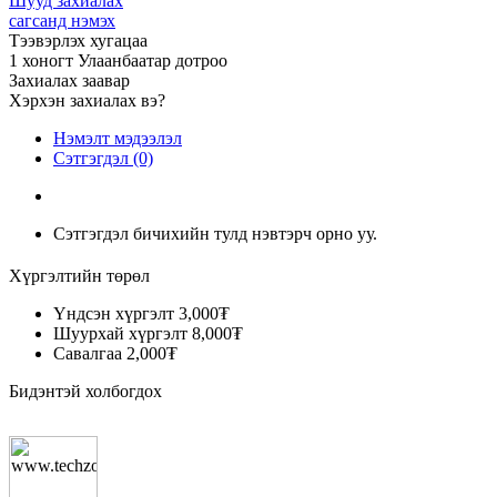
Шууд захиалах
сагсанд нэмэх
Тээвэрлэх хугацаа
1 хоногт Улаанбаатар дотроо
Захиалах заавар
Хэрхэн захиалах вэ?
Нэмэлт мэдээлэл
Сэтгэгдэл (0)
Сэтгэгдэл бичихийн тулд нэвтэрч орно уу.
Хүргэлтийн төрөл
Үндсэн хүргэлт
3,000₮
Шуурхай хүргэлт
8,000₮
Савалгаа
2,000₮
Бидэнтэй холбогдох