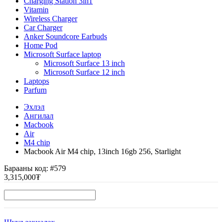
Charging Station 3in1
Vitamin
Wireless Charger
Car Charger
Anker Soundcore Earbuds
Home Pod
Microsoft Surface laptop
Microsoft Surface 13 inch
Microsoft Surface 12 inch
Laptops
Parfum
Эхлэл
Ангилал
Macbook
Air
M4 chip
Macbook Air M4 chip, 13inch 16gb 256, Starlight
Барааны код:
#579
3,315,000₮