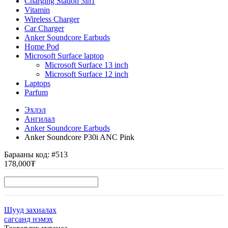
Charging Station 3in1
Vitamin
Wireless Charger
Car Charger
Anker Soundcore Earbuds
Home Pod
Microsoft Surface laptop
Microsoft Surface 13 inch
Microsoft Surface 12 inch
Laptops
Parfum
Эхлэл
Ангилал
Anker Soundcore Earbuds
Anker Soundcore P30i ANC Pink
Барааны код:
#513
178,000₮
Шууд захиалах
сагсанд нэмэх