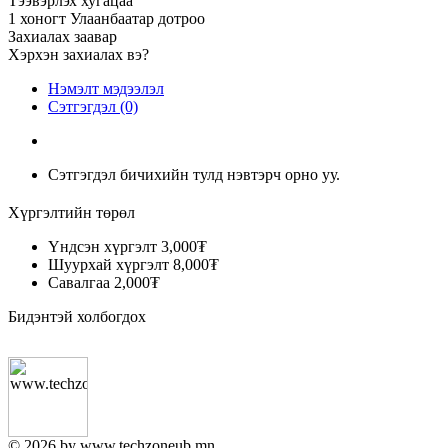
Тээвэрлэх хугацаа
1 хоногт Улаанбаатар дотроо
Захиалах заавар
Хэрхэн захиалах вэ?
Нэмэлт мэдээлэл
Сэтгэгдэл (0)
Сэтгэгдэл бичихийн тулд нэвтэрч орно уу.
Хүргэлтийн төрөл
Үндсэн хүргэлт
3,000₮
Шуурхай хүргэлт
8,000₮
Савалгаа
2,000₮
Бидэнтэй холбогдох
© 2026 by www.techzoneub.mn