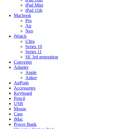
iPad Mini
iPad 11th
Macbook
Pro
Air
Neo
iWatch
Ultra
Series 10
Series 11
SE 3rd generation
Converter
Adapter
Apple
Anker
AirPods
Accessories
Keyboard
Pencil
USB
Mouse
Case
iMac
Power Bank