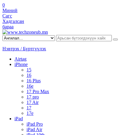
0
Миний
Сагс
Хадгалсан
бараа
Нэвтрэх / Бүртгүүлэх
Airtag
iPhone
15
16
16 Plus
16e
17 Pro Max
17 pro
17 Air
17
17e
iPad
iPad Pro
iPad Air
iPad 10th