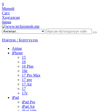
0
Миний
Сагс
Хадгалсан
бараа
Нэвтрэх / Бүртгүүлэх
Airtag
iPhone
15
16
16 Plus
16e
17 Pro Max
17 pro
17 Air
17
17e
iPad
iPad Pro
iPad Air
iPad 10th