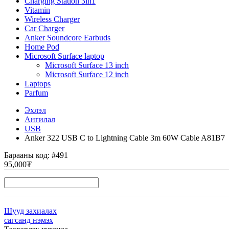
Charging Station 3in1
Vitamin
Wireless Charger
Car Charger
Anker Soundcore Earbuds
Home Pod
Microsoft Surface laptop
Microsoft Surface 13 inch
Microsoft Surface 12 inch
Laptops
Parfum
Эхлэл
Ангилал
USB
Anker 322 USB C to Lightning Cable 3m 60W Cable A81B7
Барааны код:
#491
95,000₮
Шууд захиалах
сагсанд нэмэх