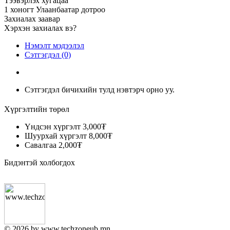
Тээвэрлэх хугацаа
1 хоногт Улаанбаатар дотроо
Захиалах заавар
Хэрхэн захиалах вэ?
Нэмэлт мэдээлэл
Сэтгэгдэл (0)
Сэтгэгдэл бичихийн тулд нэвтэрч орно уу.
Хүргэлтийн төрөл
Үндсэн хүргэлт
3,000₮
Шуурхай хүргэлт
8,000₮
Савалгаа
2,000₮
Бидэнтэй холбогдох
© 2026 by www.techzoneub.mn