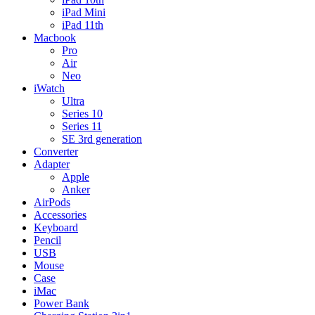
iPad Mini
iPad 11th
Macbook
Pro
Air
Neo
iWatch
Ultra
Series 10
Series 11
SE 3rd generation
Converter
Adapter
Apple
Anker
AirPods
Accessories
Keyboard
Pencil
USB
Mouse
Case
iMac
Power Bank