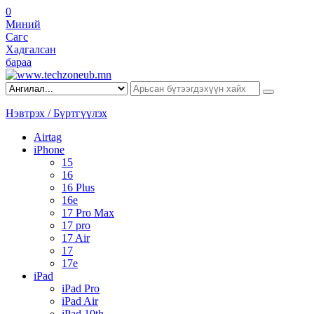
0
Миний
Сагс
Хадгалсан
бараа
Нэвтрэх / Бүртгүүлэх
Airtag
iPhone
15
16
16 Plus
16e
17 Pro Max
17 pro
17 Air
17
17e
iPad
iPad Pro
iPad Air
iPad 10th