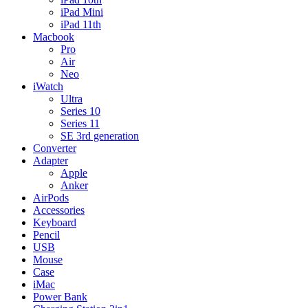
iPad Mini
iPad 11th
Macbook
Pro
Air
Neo
iWatch
Ultra
Series 10
Series 11
SE 3rd generation
Converter
Adapter
Apple
Anker
AirPods
Accessories
Keyboard
Pencil
USB
Mouse
Case
iMac
Power Bank