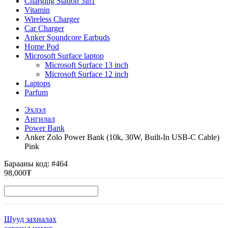
Charging Station 3in1
Vitamin
Wireless Charger
Car Charger
Anker Soundcore Earbuds
Home Pod
Microsoft Surface laptop
Microsoft Surface 13 inch
Microsoft Surface 12 inch
Laptops
Parfum
Эхлэл
Ангилал
Power Bank
Anker Zolo Power Bank (10k, 30W, Built-In USB-C Cable)
Pink
Барааны код:
#464
98,000₮
Шууд захиалах