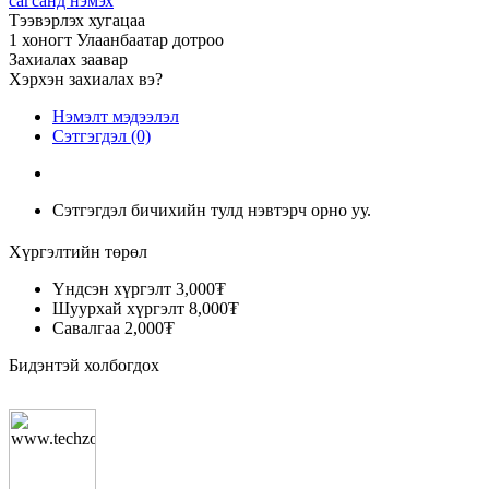
сагсанд нэмэх
Тээвэрлэх хугацаа
1 хоногт Улаанбаатар дотроо
Захиалах заавар
Хэрхэн захиалах вэ?
Нэмэлт мэдээлэл
Сэтгэгдэл (0)
Сэтгэгдэл бичихийн тулд нэвтэрч орно уу.
Хүргэлтийн төрөл
Үндсэн хүргэлт
3,000₮
Шуурхай хүргэлт
8,000₮
Савалгаа
2,000₮
Бидэнтэй холбогдох