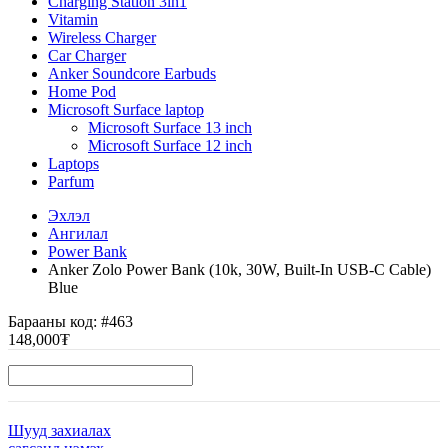
Charging Station 3in1
Vitamin
Wireless Charger
Car Charger
Anker Soundcore Earbuds
Home Pod
Microsoft Surface laptop
Microsoft Surface 13 inch
Microsoft Surface 12 inch
Laptops
Parfum
Эхлэл
Ангилал
Power Bank
Anker Zolo Power Bank (10k, 30W, Built-In USB-C Cable)
Blue
Барааны код:
#463
148,000₮
Шууд захиалах