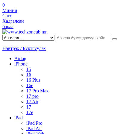
0
Миний
Сагс
Хадгалсан
бараа
Нэвтрэх / Бүртгүүлэх
Airtag
iPhone
15
16
16 Plus
16e
17 Pro Max
17 pro
17 Air
17
17e
iPad
iPad Pro
iPad Air
iPad 10th