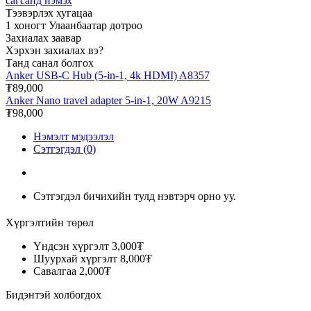
сагсанд нэмэх
Тээвэрлэх хугацаа
1 хоногт Улаанбаатар дотроо
Захиалах заавар
Хэрхэн захиалах вэ?
Танд санал болгох
Anker USB-C Hub (5-in-1, 4k HDMI) A8357
₮89,000
Anker Nano travel adapter 5-in-1, 20W A9215
₮98,000
Нэмэлт мэдээлэл
Сэтгэгдэл (0)
Сэтгэгдэл бичихийн тулд нэвтэрч орно уу.
Хүргэлтийн төрөл
Үндсэн хүргэлт
3,000₮
Шуурхай хүргэлт
8,000₮
Савалгаа
2,000₮
Бидэнтэй холбогдох