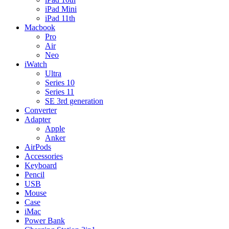
iPad Mini
iPad 11th
Macbook
Pro
Air
Neo
iWatch
Ultra
Series 10
Series 11
SE 3rd generation
Converter
Adapter
Apple
Anker
AirPods
Accessories
Keyboard
Pencil
USB
Mouse
Case
iMac
Power Bank