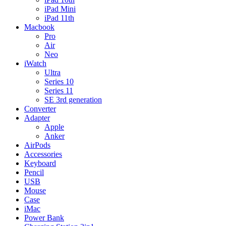
iPad Mini
iPad 11th
Macbook
Pro
Air
Neo
iWatch
Ultra
Series 10
Series 11
SE 3rd generation
Converter
Adapter
Apple
Anker
AirPods
Accessories
Keyboard
Pencil
USB
Mouse
Case
iMac
Power Bank