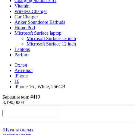
Charging Station 3in1
Vitamin
Wireless Charger
Car Charger
Anker Soundcore Earbuds
Home Pod
Microsoft Surface laptop
Microsoft Surface 13 inch
Microsoft Surface 12 inch
Laptops
Parfum
Эхлэл
Ангилал
iPhone
16
iPhone 16 , White, 256GB
Барааны код:
#419
3,190,000₮
Шууд захиалах