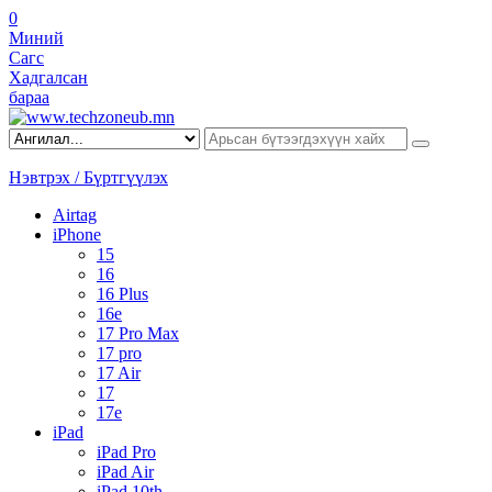
0
Миний
Сагс
Хадгалсан
бараа
Нэвтрэх / Бүртгүүлэх
Airtag
iPhone
15
16
16 Plus
16e
17 Pro Max
17 pro
17 Air
17
17e
iPad
iPad Pro
iPad Air
iPad 10th