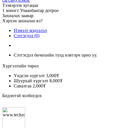
сагсанд нэмэх
Тээвэрлэх хугацаа
1 хоногт Улаанбаатар дотроо
Захиалах заавар
Хэрхэн захиалах вэ?
Нэмэлт мэдээлэл
Сэтгэгдэл (0)
Сэтгэгдэл бичихийн тулд нэвтэрч орно уу.
Хүргэлтийн төрөл
Үндсэн хүргэлт
3,000₮
Шуурхай хүргэлт
8,000₮
Савалгаа
2,000₮
Бидэнтэй холбогдох