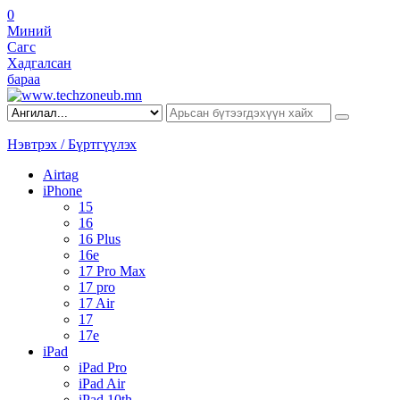
0
Миний
Сагс
Хадгалсан
бараа
Нэвтрэх / Бүртгүүлэх
Airtag
iPhone
15
16
16 Plus
16e
17 Pro Max
17 pro
17 Air
17
17e
iPad
iPad Pro
iPad Air
iPad 10th