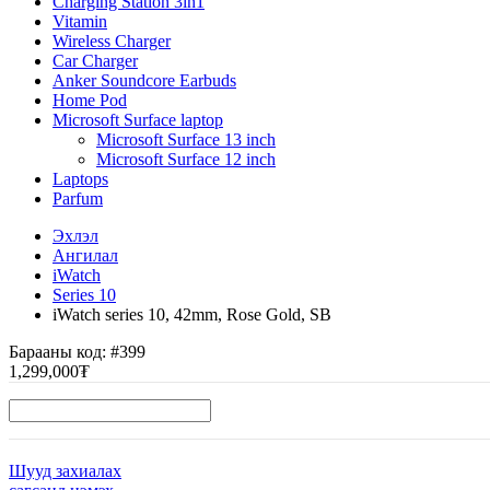
Charging Station 3in1
Vitamin
Wireless Charger
Car Charger
Anker Soundcore Earbuds
Home Pod
Microsoft Surface laptop
Microsoft Surface 13 inch
Microsoft Surface 12 inch
Laptops
Parfum
Эхлэл
Ангилал
iWatch
Series 10
iWatch series 10, 42mm, Rose Gold, SB
Барааны код:
#399
1,299,000₮
Шууд захиалах