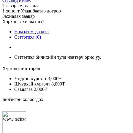
сагсанд нэмэх
Тээвэрлэх хугацаа
1 хоногт Улаанбаатар дотроо
Захиалах заавар
Хэрхэн захиалах вэ?
Нэмэлт мэдээлэл
Сэтгэгдэл (0)
Сэтгэгдэл бичихийн тулд нэвтэрч орно уу.
Хүргэлтийн төрөл
Үндсэн хүргэлт
3,000₮
Шуурхай хүргэлт
8,000₮
Савалгаа
2,000₮
Бидэнтэй холбогдох