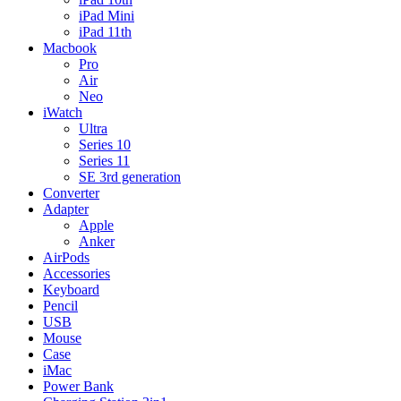
iPad Mini
iPad 11th
Macbook
Pro
Air
Neo
iWatch
Ultra
Series 10
Series 11
SE 3rd generation
Converter
Adapter
Apple
Anker
AirPods
Accessories
Keyboard
Pencil
USB
Mouse
Case
iMac
Power Bank