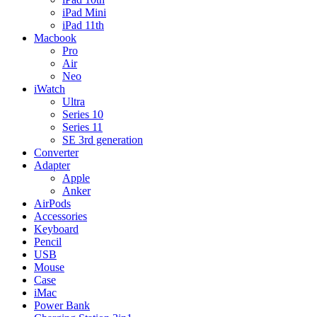
iPad Mini
iPad 11th
Macbook
Pro
Air
Neo
iWatch
Ultra
Series 10
Series 11
SE 3rd generation
Converter
Adapter
Apple
Anker
AirPods
Accessories
Keyboard
Pencil
USB
Mouse
Case
iMac
Power Bank