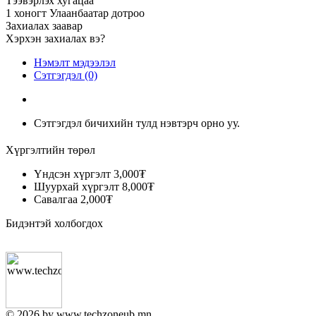
Тээвэрлэх хугацаа
1 хоногт Улаанбаатар дотроо
Захиалах заавар
Хэрхэн захиалах вэ?
Нэмэлт мэдээлэл
Сэтгэгдэл (0)
Сэтгэгдэл бичихийн тулд нэвтэрч орно уу.
Хүргэлтийн төрөл
Үндсэн хүргэлт
3,000₮
Шуурхай хүргэлт
8,000₮
Савалгаа
2,000₮
Бидэнтэй холбогдох
© 2026 by www.techzoneub.mn