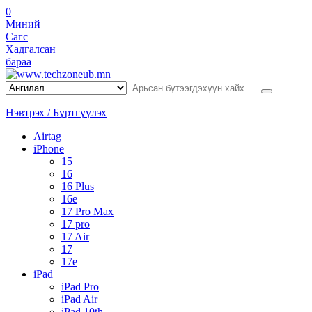
0
Миний
Сагс
Хадгалсан
бараа
Нэвтрэх / Бүртгүүлэх
Airtag
iPhone
15
16
16 Plus
16e
17 Pro Max
17 pro
17 Air
17
17e
iPad
iPad Pro
iPad Air
iPad 10th