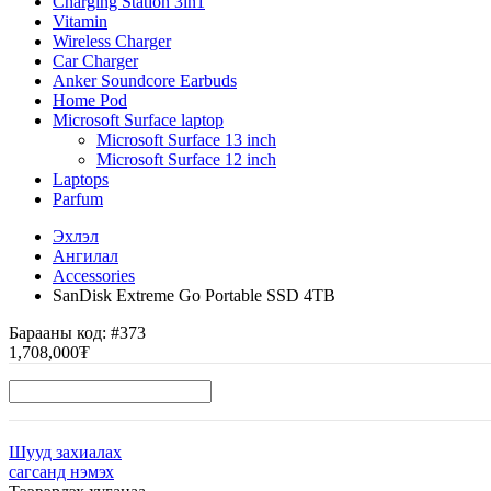
Charging Station 3in1
Vitamin
Wireless Charger
Car Charger
Anker Soundcore Earbuds
Home Pod
Microsoft Surface laptop
Microsoft Surface 13 inch
Microsoft Surface 12 inch
Laptops
Parfum
Эхлэл
Ангилал
Accessories
SanDisk Extreme Go Portable SSD 4TB
Барааны код:
#373
1,708,000₮
Шууд захиалах
сагсанд нэмэх