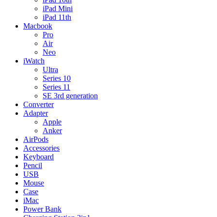
iPad Mini
iPad 11th
Macbook
Pro
Air
Neo
iWatch
Ultra
Series 10
Series 11
SE 3rd generation
Converter
Adapter
Apple
Anker
AirPods
Accessories
Keyboard
Pencil
USB
Mouse
Case
iMac
Power Bank