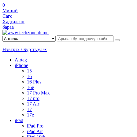
0
Миний
Сагс
Хадгалсан
бараа
Нэвтрэх / Бүртгүүлэх
Airtag
iPhone
15
16
16 Plus
16e
17 Pro Max
17 pro
17 Air
17
17e
iPad
iPad Pro
iPad Air
iPad 10th