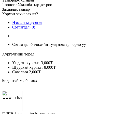
Тээвэрлэх хугацаа
1 хоногт Улаанбаатар дотроо
Захиалах заавар
Хэрхэн захиалах вэ?
Нэмэлт мэдээлэл
Сэтгэгдэл (0)
Сэтгэгдэл бичихийн тулд нэвтэрч орно уу.
Хүргэлтийн төрөл
Үндсэн хүргэлт
3,000₮
Шуурхай хүргэлт
8,000₮
Савалгаа
2,000₮
Бидэнтэй холбогдох
© 2026 by www.techzoneub.mn