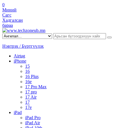
0
Миний
Сагс
Хадгалсан
бараа
Нэвтрэх / Бүртгүүлэх
Airtag
iPhone
15
16
16 Plus
16e
17 Pro Max
17 pro
17 Air
17
17e
iPad
iPad Pro
iPad Air
iPad 10th