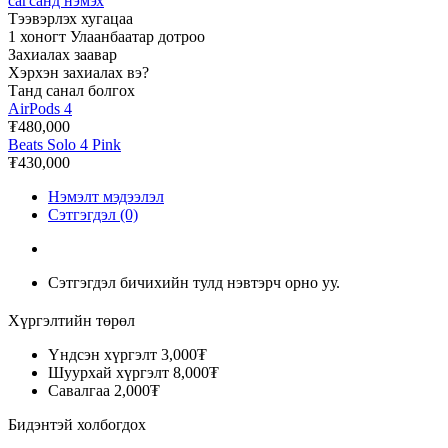
сагсанд нэмэх
Тээвэрлэх хугацаа
1 хоногт Улаанбаатар дотроо
Захиалах заавар
Хэрхэн захиалах вэ?
Танд санал болгох
AirPods 4
₮480,000
Beats Solo 4 Pink
₮430,000
Нэмэлт мэдээлэл
Сэтгэгдэл (0)
Сэтгэгдэл бичихийн тулд нэвтэрч орно уу.
Хүргэлтийн төрөл
Үндсэн хүргэлт
3,000₮
Шуурхай хүргэлт
8,000₮
Савалгаа
2,000₮
Бидэнтэй холбогдох