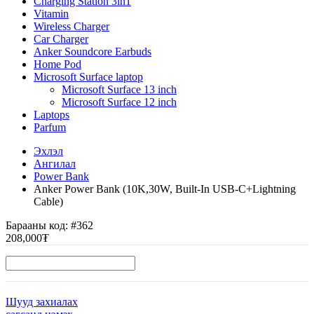
Charging Station 3in1
Vitamin
Wireless Charger
Car Charger
Anker Soundcore Earbuds
Home Pod
Microsoft Surface laptop
Microsoft Surface 13 inch
Microsoft Surface 12 inch
Laptops
Parfum
Эхлэл
Ангилал
Power Bank
Anker Power Bank (10K,30W, Built-In USB-C+Lightning
Cable)
Барааны код:
#362
208,000₮
Шууд захиалах