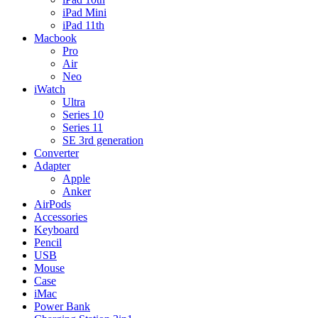
iPad Mini
iPad 11th
Macbook
Pro
Air
Neo
iWatch
Ultra
Series 10
Series 11
SE 3rd generation
Converter
Adapter
Apple
Anker
AirPods
Accessories
Keyboard
Pencil
USB
Mouse
Case
iMac
Power Bank