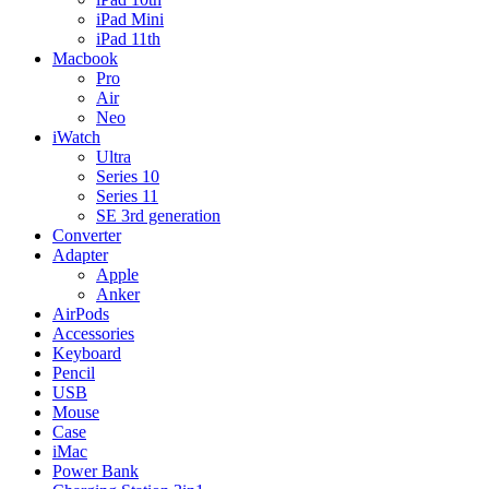
iPad Mini
iPad 11th
Macbook
Pro
Air
Neo
iWatch
Ultra
Series 10
Series 11
SE 3rd generation
Converter
Adapter
Apple
Anker
AirPods
Accessories
Keyboard
Pencil
USB
Mouse
Case
iMac
Power Bank