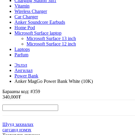
Charging Station 3in1
Vitamin
Wireless Charger
Car Charger
Anker Soundcore Earbuds
Home Pod
Microsoft Surface laptop
Microsoft Surface 13 inch
Microsoft Surface 12 inch
Laptops
Parfum
Эхлэл
Ангилал
Power Bank
Anker MagGo Power Bank White (10K)
Барааны код:
#359
340,000₮
Шууд захиалах
сагсанд нэмэх