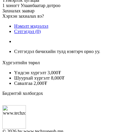
Тээвэрлэх хугацаа
1 хоногт Улаанбаатар дотроо
Захиалах заавар
Хэрхэн захиалах вэ?
Нэмэлт мэдээлэл
Сэтгэгдэл (0)
Сэтгэгдэл бичихийн тулд нэвтэрч орно уу.
Хүргэлтийн төрөл
Үндсэн хүргэлт
3,000₮
Шуурхай хүргэлт
8,000₮
Савалгаа
2,000₮
Бидэнтэй холбогдох
© 2026 by www.techzoneub.mn