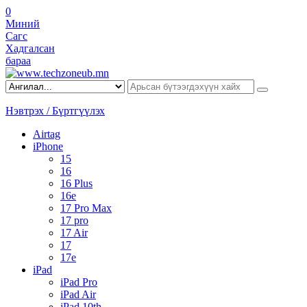
0
Миний
Сагс
Хадгалсан
бараа
Нэвтрэх / Бүртгүүлэх
Airtag
iPhone
15
16
16 Plus
16e
17 Pro Max
17 pro
17 Air
17
17e
iPad
iPad Pro
iPad Air
iPad 10th