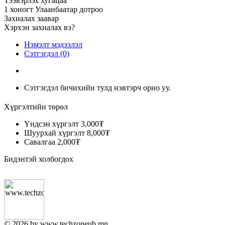
Тээвэрлэх хугацаа
1 хоногт Улаанбаатар дотроо
Захиалах заавар
Хэрхэн захиалах вэ?
Нэмэлт мэдээлэл
Сэтгэгдэл (0)
Сэтгэгдэл бичихийн тулд нэвтэрч орно уу.
Хүргэлтийн төрөл
Үндсэн хүргэлт
3,000₮
Шуурхай хүргэлт
8,000₮
Савалгаа
2,000₮
Бидэнтэй холбогдох
© 2026 by www.techzoneub.mn