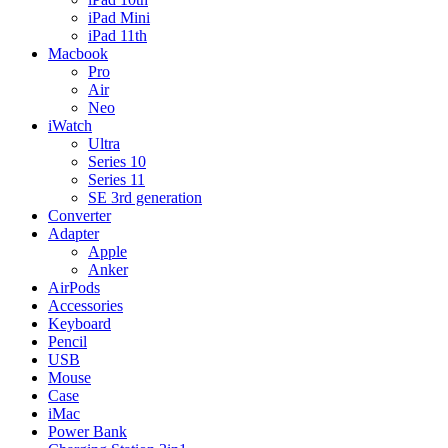
iPad Mini
iPad 11th
Macbook
Pro
Air
Neo
iWatch
Ultra
Series 10
Series 11
SE 3rd generation
Converter
Adapter
Apple
Anker
AirPods
Accessories
Keyboard
Pencil
USB
Mouse
Case
iMac
Power Bank