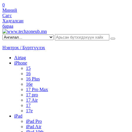
0
Миний
Сагс
Хадгалсан
бараа
Нэвтрэх / Бүртгүүлэх
Airtag
iPhone
15
16
16 Plus
16e
17 Pro Max
17 pro
17 Air
17
17e
iPad
iPad Pro
iPad Air
iPad 10th