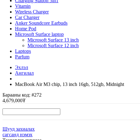
Charging Station 3in1
Vitamin
Wireless Charger
Car Charger
Anker Soundcore Earbuds
Home Pod
Microsoft Surface laptop
Microsoft Surface 13 inch
Microsoft Surface 12 inch
Laptops
Parfum
Эхлэл
Ангилал
MacBook Air M3 chip, 13 inch 16gb, 512gb, Midnight
Барааны код:
#272
4,679,000₮
Шууд захиалах
сагсанд нэмэх