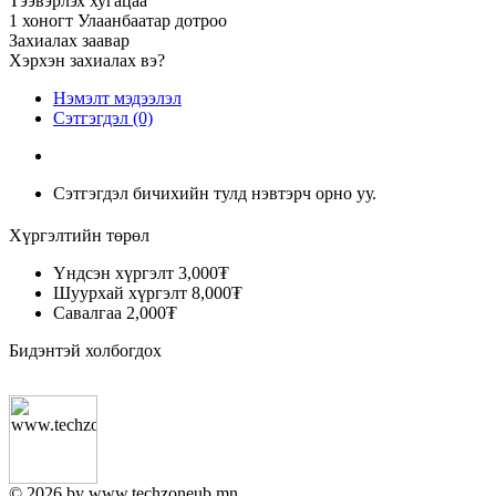
Тээвэрлэх хугацаа
1 хоногт Улаанбаатар дотроо
Захиалах заавар
Хэрхэн захиалах вэ?
Нэмэлт мэдээлэл
Сэтгэгдэл (0)
Сэтгэгдэл бичихийн тулд нэвтэрч орно уу.
Хүргэлтийн төрөл
Үндсэн хүргэлт
3,000₮
Шуурхай хүргэлт
8,000₮
Савалгаа
2,000₮
Бидэнтэй холбогдох
© 2026 by www.techzoneub.mn