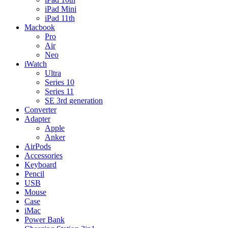
iPad Mini
iPad 11th
Macbook
Pro
Air
Neo
iWatch
Ultra
Series 10
Series 11
SE 3rd generation
Converter
Adapter
Apple
Anker
AirPods
Accessories
Keyboard
Pencil
USB
Mouse
Case
iMac
Power Bank