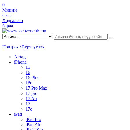
0
Миний
Сагс
Хадгалсан
бараа
Нэвтрэх / Бүртгүүлэх
Airtag
iPhone
15
16
16 Plus
16e
17 Pro Max
17 pro
17 Air
17
17e
iPad
iPad Pro
iPad Air
iPad 10th