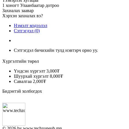
Тээвэрлэх хугацаа
1 хоногт Улаанбаатар дотроо
Захиалах заавар
Хэрхэн захиалах вэ?
Нэмэлт мэдээлэл
Сэтгэгдэл (0)
Сэтгэгдэл бичихийн тулд нэвтэрч орно уу.
Хүргэлтийн төрөл
Үндсэн хүргэлт
3,000₮
Шуурхай хүргэлт
8,000₮
Савалгаа
2,000₮
Бидэнтэй холбогдох
© 2026 by www.techzoneub.mn