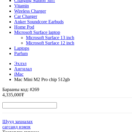
Charging Station 3in1
Vitamin
Wireless Charger
Car Charger
Anker Soundcore Earbuds
Home Pod
Microsoft Surface laptop
Microsoft Surface 13 inch
Microsoft Surface 12 inch
Laptops
Parfum
Эхлэл
Ангилал
iMac
Mac Mini M2 Pro chip 512gb
Барааны код:
#269
4,335,000₮
Шууд захиалах
сагсанд нэмэх