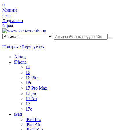
0
Миний
Сагс
Хадгалсан
бараа
Нэвтрэх / Бүртгүүлэх
Airtag
iPhone
15
16
16 Plus
16e
17 Pro Max
17 pro
17 Air
17
17e
iPad
iPad Pro
iPad Air
iPad 10th