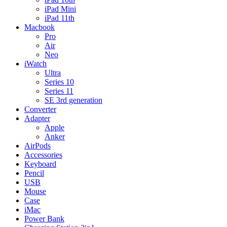
iPad Mini
iPad 11th
Macbook
Pro
Air
Neo
iWatch
Ultra
Series 10
Series 11
SE 3rd generation
Converter
Adapter
Apple
Anker
AirPods
Accessories
Keyboard
Pencil
USB
Mouse
Case
iMac
Power Bank