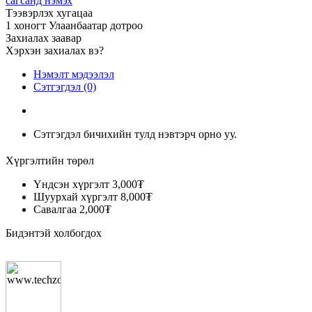
сагсанд нэмэх
Тээвэрлэх хугацаа
1 хоногт Улаанбаатар дотроо
Захиалах заавар
Хэрхэн захиалах вэ?
Нэмэлт мэдээлэл
Сэтгэгдэл (0)
Сэтгэгдэл бичихийн тулд нэвтэрч орно уу.
Хүргэлтийн төрөл
Үндсэн хүргэлт
3,000₮
Шуурхай хүргэлт
8,000₮
Савалгаа
2,000₮
Бидэнтэй холбогдох