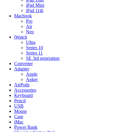
iPad Mini
iPad 11th
Macbook
Pro
Air
Neo
iWatch
Ultra
Series 10
Series 11
SE 3rd generation
Converter
Adapter
Apple
Anker
AirPods
Accessories
Keyboard
Pencil
USB
Mouse
Case
iMac
Power Bank