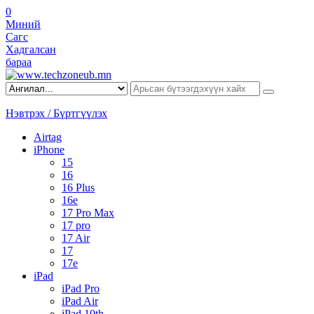
0
Миний
Сагс
Хадгалсан
бараа
Нэвтрэх / Бүртгүүлэх
Airtag
iPhone
15
16
16 Plus
16e
17 Pro Max
17 pro
17 Air
17
17e
iPad
iPad Pro
iPad Air
iPad 10th