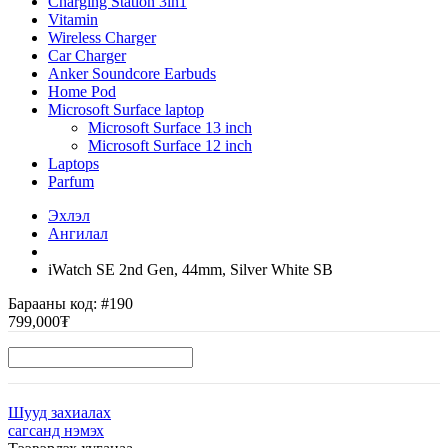
Charging Station 3in1
Vitamin
Wireless Charger
Car Charger
Anker Soundcore Earbuds
Home Pod
Microsoft Surface laptop
Microsoft Surface 13 inch
Microsoft Surface 12 inch
Laptops
Parfum
Эхлэл
Ангилал
iWatch SE 2nd Gen, 44mm, Silver White SB
Барааны код:
#190
799,000₮
Шууд захиалах
сагсанд нэмэх