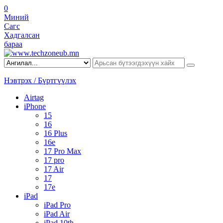
0
Миний
Сагс
Хадгалсан
бараа
Нэвтрэх / Бүртгүүлэх
Airtag
iPhone
15
16
16 Plus
16e
17 Pro Max
17 pro
17 Air
17
17e
iPad
iPad Pro
iPad Air
iPad 10th