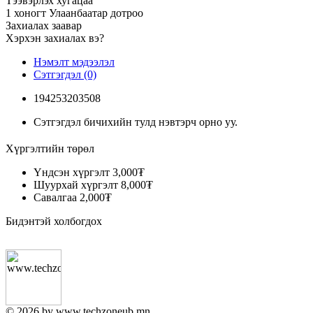
Тээвэрлэх хугацаа
1 хоногт Улаанбаатар дотроо
Захиалах заавар
Хэрхэн захиалах вэ?
Нэмэлт мэдээлэл
Сэтгэгдэл (0)
194253203508
Сэтгэгдэл бичихийн тулд нэвтэрч орно уу.
Хүргэлтийн төрөл
Үндсэн хүргэлт
3,000₮
Шуурхай хүргэлт
8,000₮
Савалгаа
2,000₮
Бидэнтэй холбогдох
© 2026 by www.techzoneub.mn