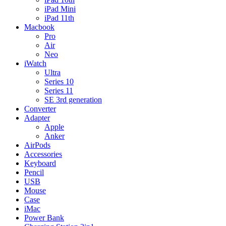
iPad Mini
iPad 11th
Macbook
Pro
Air
Neo
iWatch
Ultra
Series 10
Series 11
SE 3rd generation
Converter
Adapter
Apple
Anker
AirPods
Accessories
Keyboard
Pencil
USB
Mouse
Case
iMac
Power Bank