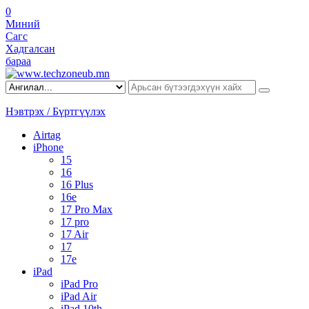
0
Миний
Сагс
Хадгалсан
бараа
Нэвтрэх / Бүртгүүлэх
Airtag
iPhone
15
16
16 Plus
16e
17 Pro Max
17 pro
17 Air
17
17e
iPad
iPad Pro
iPad Air
iPad 10th