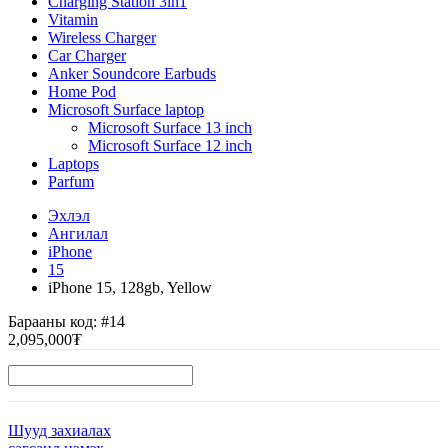
Charging Station 3in1
Vitamin
Wireless Charger
Car Charger
Anker Soundcore Earbuds
Home Pod
Microsoft Surface laptop
Microsoft Surface 13 inch
Microsoft Surface 12 inch
Laptops
Parfum
Эхлэл
Ангилал
iPhone
15
iPhone 15, 128gb, Yellow
Барааны код:
#14
2,095,000₮
Шууд захиалах