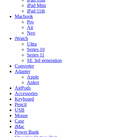
iPad Mini
iPad 11th
Macbook
Pro
Air
Neo
iWatch
Ultra
Series 10
Series 11
SE 3rd generation
Converter
Adapter
Apple
Anker
AirPods
Accessories
Keyboard
Pencil
USB
Mouse
Case
iMac
Power Bank