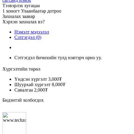
сагсанд нэмэх
Тээвэрлэх хугацаа
1 хоногт Улаанбаатар дотроо
Захиалах заавар
Хэрхэн захиалах вэ?
Нэмэлт мэдээлэл
Сэтгэгдэл (0)
Сэтгэгдэл бичихийн тулд нэвтэрч орно уу.
Хүргэлтийн төрөл
Үндсэн хүргэлт
3,000₮
Шуурхай хүргэлт
8,000₮
Савалгаа
2,000₮
Бидэнтэй холбогдох