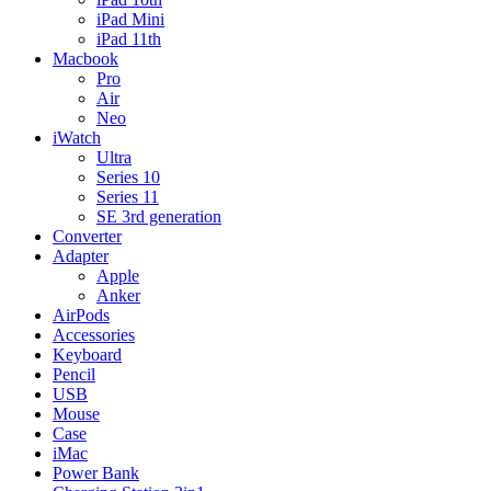
iPad Mini
iPad 11th
Macbook
Pro
Air
Neo
iWatch
Ultra
Series 10
Series 11
SE 3rd generation
Converter
Adapter
Apple
Anker
AirPods
Accessories
Keyboard
Pencil
USB
Mouse
Case
iMac
Power Bank