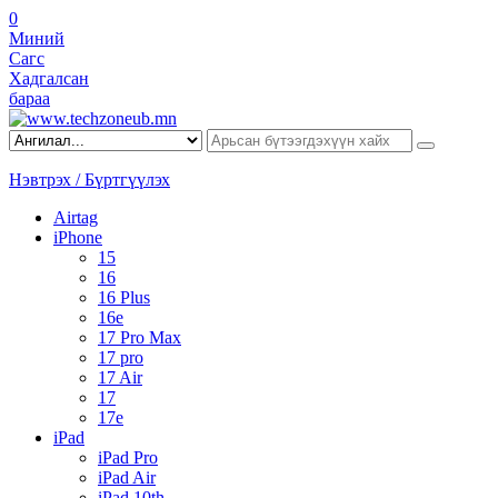
0
Миний
Сагс
Хадгалсан
бараа
Нэвтрэх / Бүртгүүлэх
Airtag
iPhone
15
16
16 Plus
16e
17 Pro Max
17 pro
17 Air
17
17e
iPad
iPad Pro
iPad Air
iPad 10th