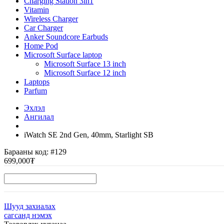
Charging Station 3in1
Vitamin
Wireless Charger
Car Charger
Anker Soundcore Earbuds
Home Pod
Microsoft Surface laptop
Microsoft Surface 13 inch
Microsoft Surface 12 inch
Laptops
Parfum
Эхлэл
Ангилал
iWatch SE 2nd Gen, 40mm, Starlight SB
Барааны код:
#129
699,000₮
Шууд захиалах
сагсанд нэмэх