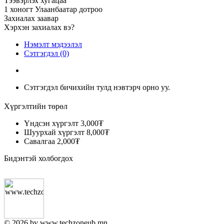
Тээвэрлэх хугацаа
1 хоногт Улаанбаатар дотроо
Захиалах заавар
Хэрхэн захиалах вэ?
Нэмэлт мэдээлэл
Сэтгэгдэл (0)
Сэтгэгдэл бичихийн тулд нэвтэрч орно уу.
Хүргэлтийн төрөл
Үндсэн хүргэлт
3,000₮
Шуурхай хүргэлт
8,000₮
Савалгаа
2,000₮
Бидэнтэй холбогдох
© 2026 by www.techzoneub.mn